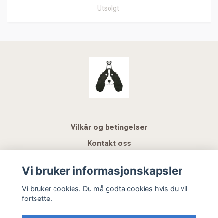
Utsolgt
Vilkår og betingelser
Kontakt oss
KUNDEKLUBB NSK
Vi bruker informasjonskapsler
Gavekort
Vi bruker cookies. Du må godta cookies hvis du vil
fortsette.
Hemeli Design AS