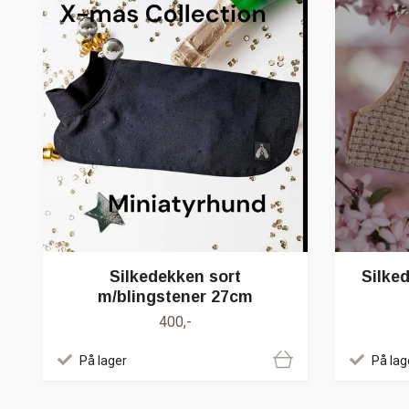
Silkedekken sort
Silke
m/blingstener 27cm
400,-
På lager
På lag