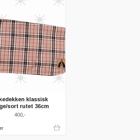
lkedekken klassisk
ge/sort rutet 36cm
400,-
er