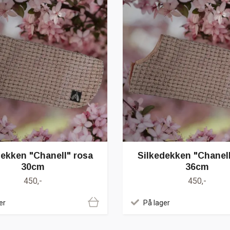
dekken "Chanell" rosa
Silkedekken "Chanell
30cm
36cm
450,-
450,-
er
På lager