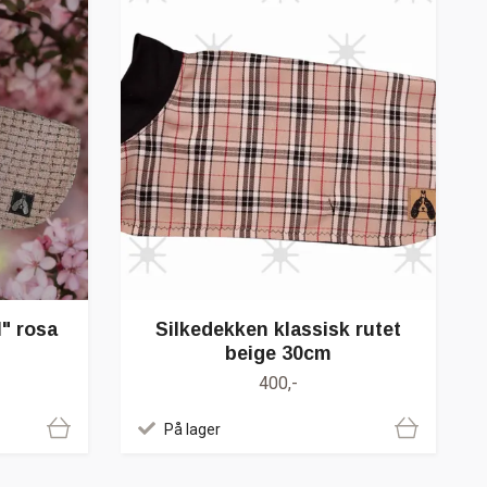
" rosa
Silkedekken klassisk rutet
beige 30cm
400,-
På lager