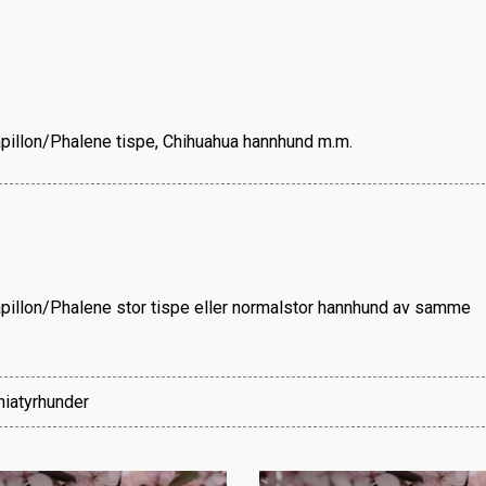
Papillon/Phalene tispe, Chihuahua hannhund m.m.
Papillon/Phalene stor tispe eller normalstor hannhund av samme
niatyrhunder