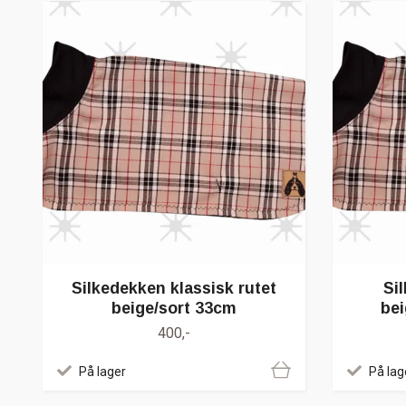
Silkedekken klassisk rutet
Si
beige/sort 33cm
bei
400,-
På lager
På lag