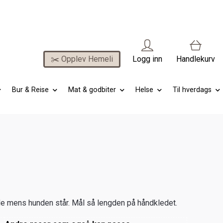
✂️ Opplev Hemeli
Logg inn
Handlekurv
Bur & Reise
Mat & godbiter
Helse
Til hverdags
ngde mens hunden står. Mål så lengden på håndkledet.