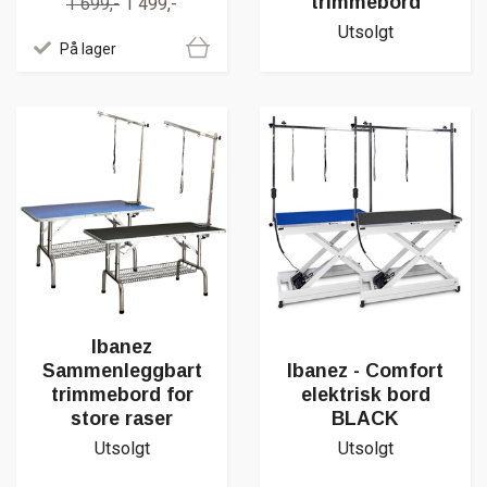
trimmebord
1 699,-
1 499,-
Utsolgt
På lager
Ibanez
Sammenleggbart
Ibanez - Comfort
trimmebord for
elektrisk bord
store raser
BLACK
Utsolgt
Utsolgt