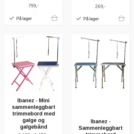
799,-
269,-
På lager
På lager
Ibanez - Mini
sammenleggbart
trimmebord med
galge og
Ibanez -
galgebånd
Sammenleggbart