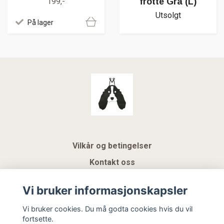
frotte Grå (L)
199,-
Utsolgt
På lager
Vilkår og betingelser
Kontakt oss
KUNDEKLUBB NSK
Vi bruker informasjonskapsler
Gavekort
Vi bruker cookies. Du må godta cookies hvis du vil
fortsette.