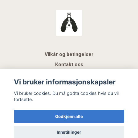
Vilkår og betingelser
Kontakt oss
KUNDEKLUBB NSK
Vi bruker informasjonskapsler
Gavekort
Vi bruker cookies. Du må godta cookies hvis du vil
fortsette.
Hemeli Design AS
Godkjenn alle
Innstillinger