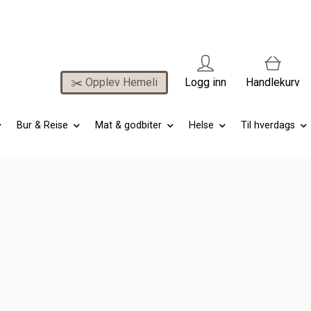
✂️ Opplev Hemeli
Logg inn
Handlekurv
Bur & Reise
Mat & godbiter
Helse
Til hverdags