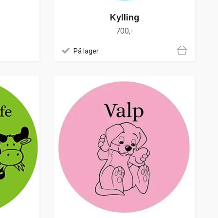
Kylling
700,-
På lager