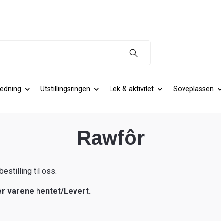
edning
Utstillingsringen
Lek & aktivitet
Soveplassen
Rawfôr
stilling til oss.
er varene hentet/Levert.