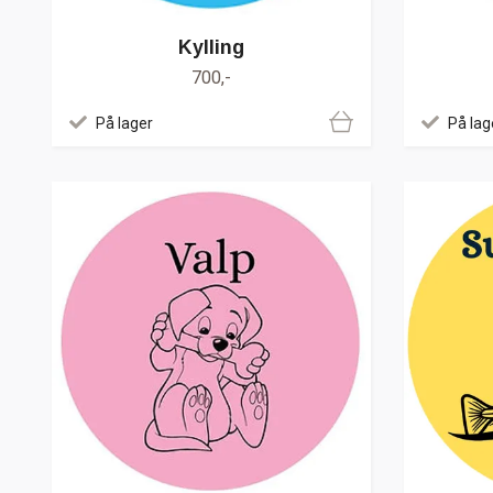
Kylling
700,-
På lager
På lag