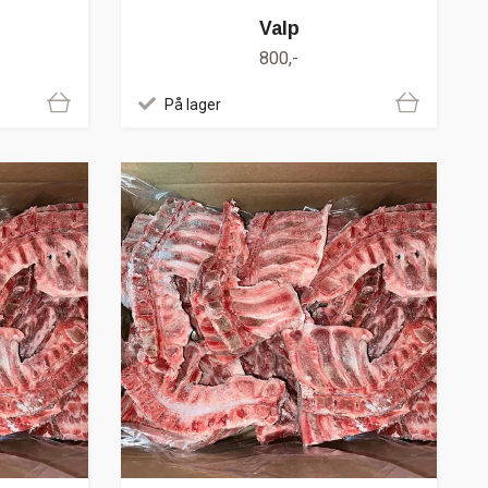
Valp
800,-
På lager