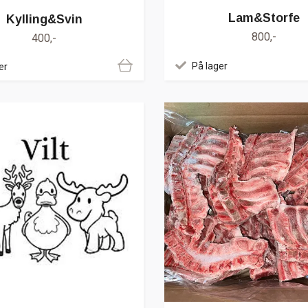
Lam&Storfe
Kylling&Svin
800,-
400,-
På lager
er