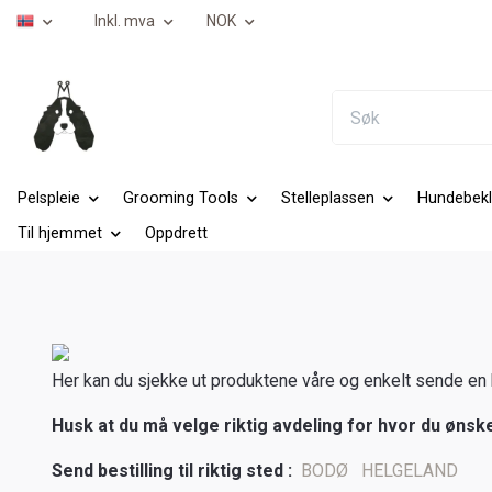
Inkl. mva
NOK
Pelspleie
Grooming Tools
Stelleplassen
Hundebekl
Til hjemmet
Oppdrett
Her kan du sjekke ut produktene våre og enkelt sende en be
Husk at du må velge riktig avdeling for hvor du ønsk
Send bestilling til riktig sted :
BODØ
HELGELAND