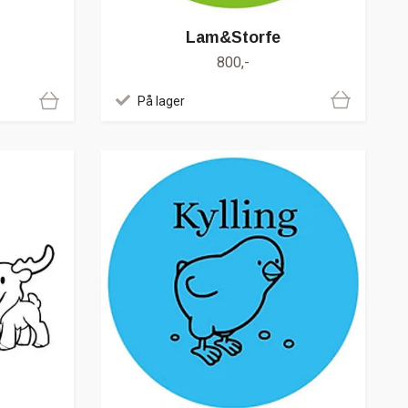
Lam&Storfe
800,-
På lager