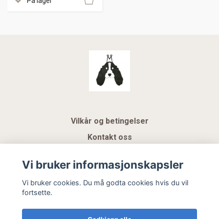
På lager
Vilkår og betingelser
Kontakt oss
KUNDEKLUBB NSK
Vi bruker informasjonskapsler
Gavekort
Vi bruker cookies. Du må godta cookies hvis du vil
fortsette.
Hemeli Design AS