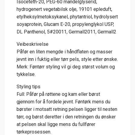
Isoceteth-20, PEG-60 mandelglyserid,
hydrogenert vegetabilsk olje, 19101 epleduft,
etylheksylmetoksykanel, phytantriol, hydrolysert
soyaprotein, Glucam E-20, propylenglykol USP,
DL Panthenol, 5#20011, Germall2011, Germall2
Veibeskrivelse
Påfør en liten mengde i håndflaten og masser
jevnt inn i fuktig eller tørr pels, style etter ønske.
Merk: Føntørr styling vil gi deg størst volum og
tykkelse.
Styling tips
Full: Påfør på røttene og kam eller børst
gjennom for å fordele jevnt. Føntørk mens du
børster i motsatt retning pelsen ligger til nesten
tørr, og børst deretter i den retningen du ønsker
at pelsen skal ligge mens du fullfører
tørkeprosessen.