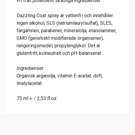
Fri från potentiellt skadliga ingredienser
Dazzling Coat spray är vattenfri och innehåller
ingen alkohol, SLS (natriumlaurylsulfat), SLES,
färgämnen, parabener, mineralolja, etanolaminer,
GMO (genetiskt modifierade organismer),
rengöringsmedel, propylenglykol. Det är
glutenfritt, kolneutralt och pH-balanserat.
Ingredienser
Organisk arganolja, vitamin E-acetat, doft,
linalylacetat.
75 ml ℮ / 2,53 fl oz