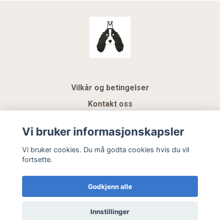
Vilkår og betingelser
Kontakt oss
KUNDEKLUBB NSK
Vi bruker informasjonskapsler
Gavekort
Vi bruker cookies. Du må godta cookies hvis du vil
fortsette.
Hemeli Design AS
Godkjenn alle
Innstillinger