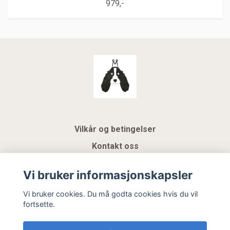
979,-
Vilkår og betingelser
Kontakt oss
KUNDEKLUBB NSK
Vi bruker informasjonskapsler
Gavekort
Vi bruker cookies. Du må godta cookies hvis du vil
fortsette.
Hemeli Design AS