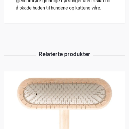
gjennomføre grundige børstinger uten risiko for
å skade huden til hundene og kattene våre.