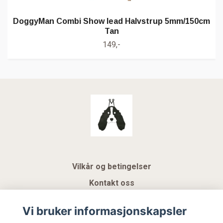
DoggyMan Combi Show lead Halvstrup 5mm/150cm
Tan
149,-
Vilkår og betingelser
Kontakt oss
KUNDEKLUBB NSK
Vi bruker informasjonskapsler
Gavekort