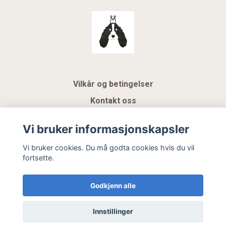
Vilkår og betingelser
Kontakt oss
KUNDEKLUBB NSK
Vi bruker informasjonskapsler
Gavekort
Vi bruker cookies. Du må godta cookies hvis du vil
fortsette.
Hemeli Design AS
Godkjenn alle
Innstillinger