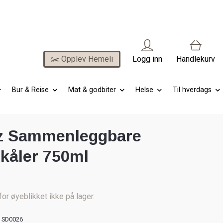
✂️ Opplev Hemeli
Logg inn
Handlekurv
Bur & Reise
Mat & godbiter
Helse
Til hverdags
z Sammenleggbare
skåler 750ml
for øyeblikket ikke på lager.
SD0026