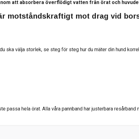
enom att absorbera överflödigt vatten från örat och huvude
r motståndskraftigt mot drag vid borst
du ska välja storlek, se steg för steg hur du mäter din hund korre
åste passa hela örat. Alla våra pannband har justerbara resårband