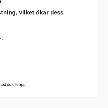
t.
ning, vilket ökar dess
kt.
 med dold knapp.