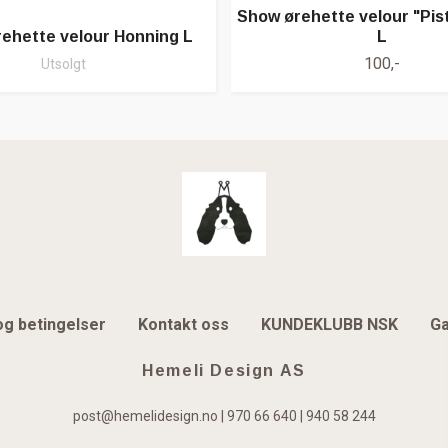
Show ørehette velour "Pis
ehette velour Honning L
L
100,-
Utsolgt
og betingelser
Kontakt oss
KUNDEKLUBB NSK
Ga
Hemeli Design AS
post@hemelidesign.no
| 970 66 640 | 940 58 244