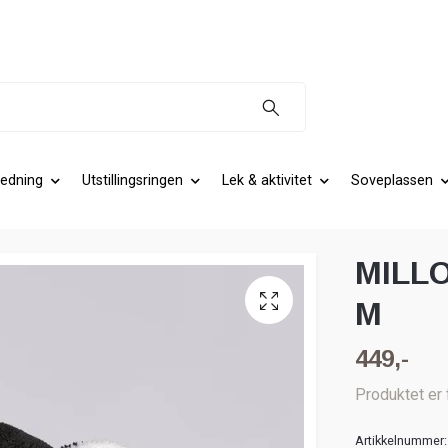
edning
Utstillingsringen
Lek & aktivitet
Soveplassen
MILL
M
449,-
Produktet er 
Artikkelnummer: