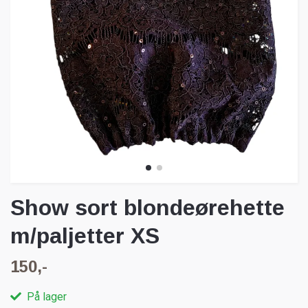
Show sort blondeørehette
m/paljetter XS
150,-
På lager