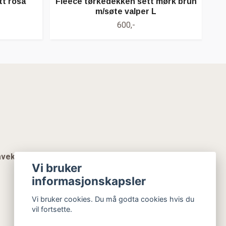
tt rosa
Fleece tørkedekken sett mørk brun
Fle
m/søte valper L
600,-
vekort
Vi bruker
informasjonskapsler
Vi bruker cookies. Du må godta cookies hvis du
vil fortsette.