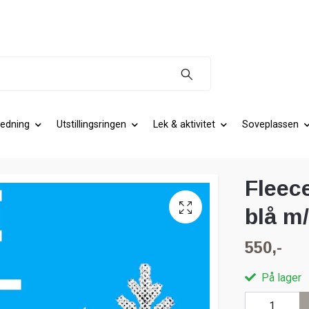
edning
Utstillingsringen
Lek & aktivitet
Soveplassen
Fleec
blå m
550,-
På lager