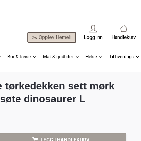
✂️ Opplev Hemeli
Logg inn
Handlekurv
Bur & Reise
Mat & godbiter
Helse
Til hverdags
e tørkedekken sett mørk
/søte dinosaurer L
LEGG I HANDLEKURV