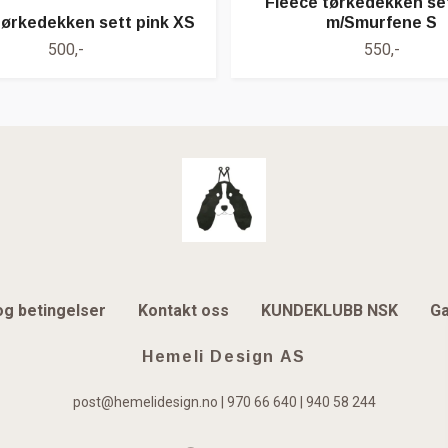
Fleece tørkedekken se
tørkedekken sett pink XS
m/Smurfene S
500,-
550,-
og betingelser
Kontakt oss
KUNDEKLUBB NSK
Ga
Hemeli Design AS
post@hemelidesign.no
| 970 66 640 | 940 58 244