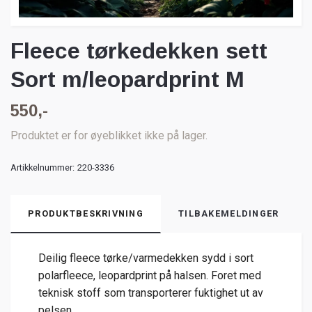
Fleece tørkedekken sett
Sort m/leopardprint M
550,-
Produktet er for øyeblikket ikke på lager.
Artikkelnummer:
220-3336
PRODUKTBESKRIVNING
TILBAKEMELDINGER
Deilig fleece tørke/varmedekken sydd i sort
polarfleece, leopardprint på halsen. Foret med
teknisk stoff som transporterer fuktighet ut av
pelsen.