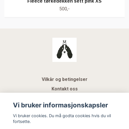
Fleece tørkedekken sett pink XS
500,-
Vilkår og betingelser
Kontakt oss
KUNDEKLUBB NSK
Vi bruker informasjonskapsler
Gavekort
Vi bruker cookies. Du må godta cookies hvis du vil
fortsette.
Hemeli Design AS