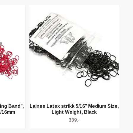
ing Band",
Lainee Latex strikk 5/16" Medium Size,
La
k/16mm
Light Weight, Black
339,-