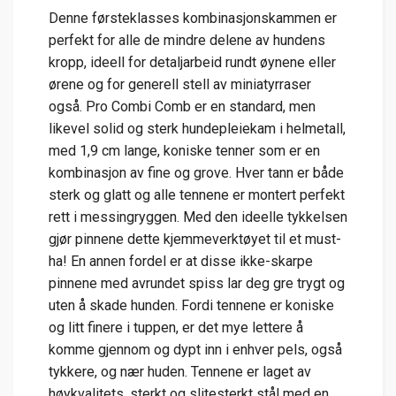
Denne førsteklasses kombinasjonskammen er
perfekt for alle de mindre delene av hundens
kropp, ideell for detaljarbeid rundt øynene eller
ørene og for generell stell av miniatyrraser
også. Pro Combi Comb er en standard, men
likevel solid og sterk hundepleiekam i helmetall,
med 1,9 cm lange, koniske tenner som er en
kombinasjon av fine og grove. Hver tann er både
sterk og glatt og alle tennene er montert perfekt
rett i messingryggen. Med den ideelle tykkelsen
gjør pinnene dette kjemmeverktøyet til et must-
ha! En annen fordel er at disse ikke-skarpe
pinnene med avrundet spiss lar deg gre trygt og
uten å skade hunden. Fordi tennene er koniske
og litt finere i tuppen, er det mye lettere å
komme gjennom og dypt inn i enhver pels, også
tykkere, og nær huden. Tennene er laget av
høykvalitets, sterkt og slitesterkt stål med en