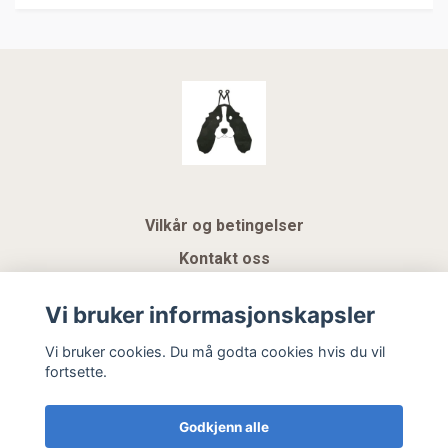
Vilkår og betingelser
Kontakt oss
KUNDEKLUBB NSK
Vi bruker informasjonskapsler
Gavekort
Vi bruker cookies. Du må godta cookies hvis du vil
fortsette.
Hemeli Design AS
Godkjenn alle