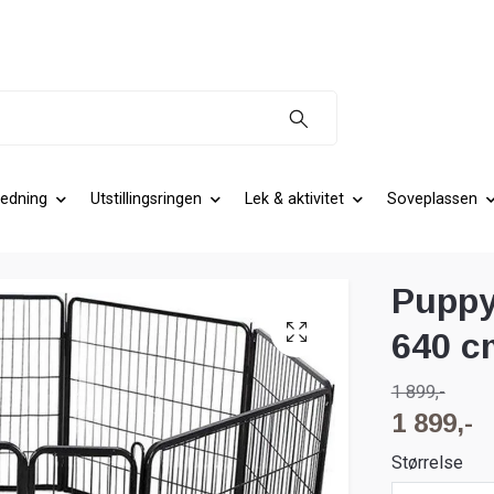
edning
Utstillingsringen
Lek & aktivitet
Soveplassen
Puppy
640 c
1 899,-
1 899,-
Størrelse