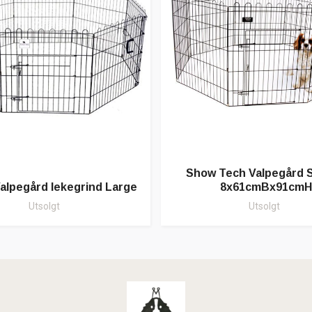
Show Tech Valpegård Si
alpegård lekegrind Large
8x61cmBx91cmH
Utsolgt
Utsolgt