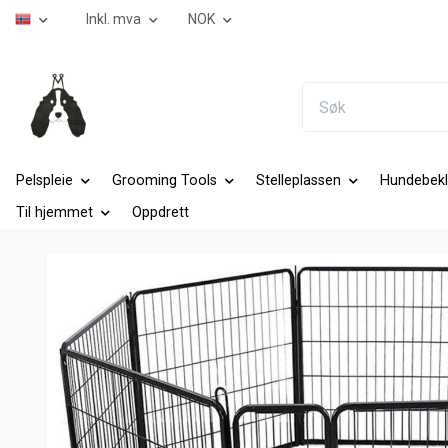
Inkl. mva
NOK
Pelspleie
Grooming Tools
Stelleplassen
Hundebekl
Til hjemmet
Oppdrett