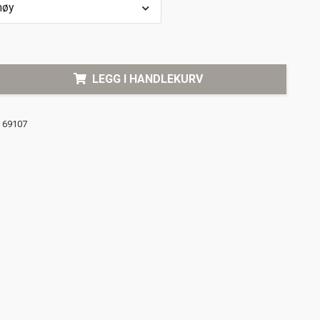
høy
LEGG I HANDLEKURV
69107