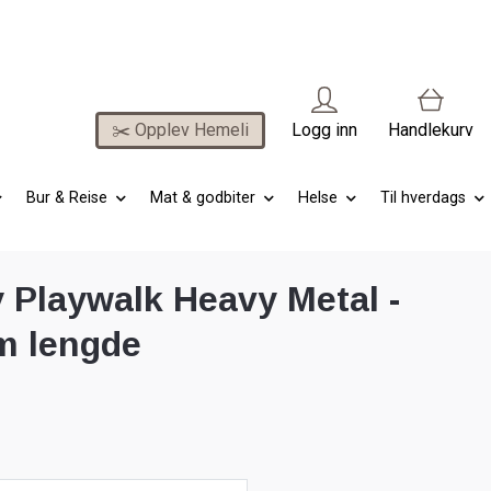
✂️ Opplev Hemeli
Logg inn
Handlekurv
Bur & Reise
Mat & godbiter
Helse
Til hverdags
 Playwalk Heavy Metal -
m lengde