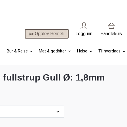
✂️ Opplev Hemeli
Logg inn
Handlekurv
Bur & Reise
Mat & godbiter
Helse
Til hverdags
 fullstrup Gull Ø: 1,8mm