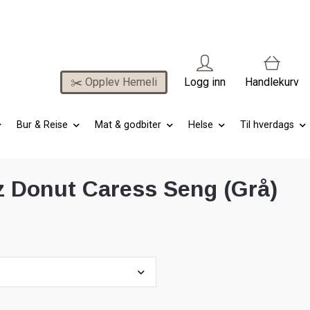
✂️ Opplev Hemeli
Logg inn
Handlekurv
Bur & Reise
Mat & godbiter
Helse
Til hverdags
z Donut Caress Seng (Grå)