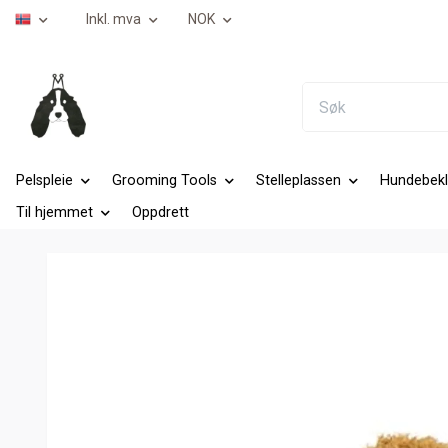
Inkl. mva
NOK
Pelspleie
Grooming Tools
Stelleplassen
Hundebekl
Til hjemmet
Oppdrett