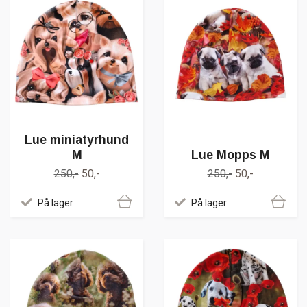
Lue miniatyrhund
M
Lue Mopps M
250,-
50,-
250,-
50,-
På lager
På lager