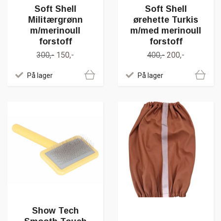
Soft Shell
Soft Shell
Militærgrønn
ørehette Turkis
m/merinoull
m/med merinoull
forstoff
forstoff
300,-
150,-
400,-
200,-
På lager
På lager
Show Tech