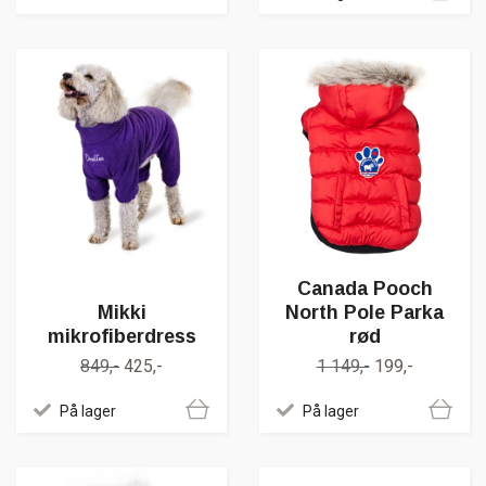
Canada Pooch
Mikki
North Pole Parka
mikrofiberdress
rød
849,-
425,-
1 149,-
199,-
På lager
På lager