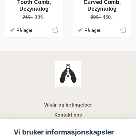
Tooth Comb,
Curved Comb,
Dezynadog
Dezynadog
769,-
385,-
899,-
450,-
På lager
På lager
Vilkår og betingelser
Kontakt oss
KUNDEKLUBB NSK
Vi bruker informasjonskapsler
Gavekort