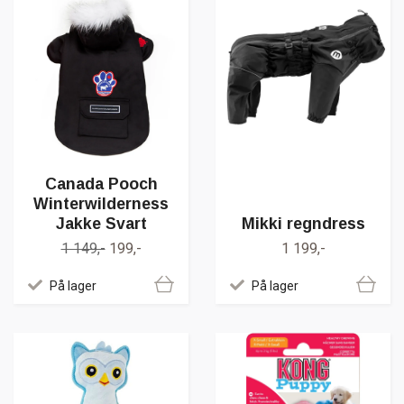
Canada Pooch
Winterwilderness
Jakke Svart
Mikki regndress
1 149,-
199,-
1 199,-
På lager
På lager