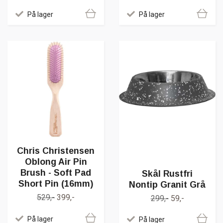
På lager
På lager
Chris Christensen
Oblong Air Pin
Brush - Soft Pad
Skål Rustfri
Short Pin (16mm)
Nontip Granit Grå
529,-
399,-
299,-
59,-
På lager
På lager