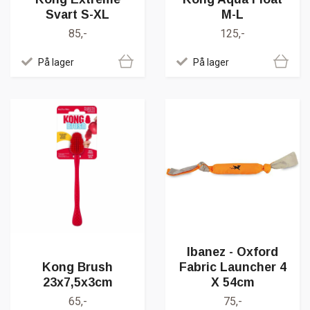
Svart S-XL
M-L
85,-
125,-
På lager
På lager
Ibanez - Oxford
Kong Brush
Fabric Launcher 4
23x7,5x3cm
X 54cm
65,-
75,-