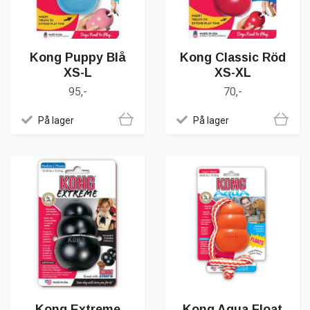
Kong Puppy Blå
Kong Classic Röd
XS-L
XS-XL
95,-
70,-
På lager
På lager
Kong Extreme
Kong Aqua Float