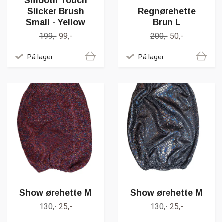
Smooth Touch
Slicker Brush
Regnørehette
Small - Yellow
Brun L
199,-
99,-
200,-
50,-
På lager
På lager
Show ørehette M
Show ørehette M
130,-
25,-
130,-
25,-