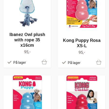
Ibanez Owl plush
with rope 35
Kong Puppy Rosa
x16cm
XS-L
95,-
95,-
På lager
På lager