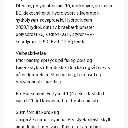
DI-vann, polyquaternium 10, melkesyre, inkromin
BD, dexpanthenol, hydrolysert silkeprotein,
hydrolysert soyaprotein, Hydrotriticum
2000/Hydrol, duft av kirsebærblomster,
polysorbat 20, Kathon CG II, styren/VP-
kopolymer, D & C Red # 3 Flytende
Veibeskrivelse
Etter bading sprayes på fuktig pels og
fønes/styles etter ønske. Den kan også brukes
på en tørr pels mellom bading, for enkel og
bekymringsfri børsting.
For konsentrat: Fortynn 4:1 (4 deler destillert
vann til 1 del konsentrat for best resultat).
Sunn fornuft Forsiktig
Unngå å komme i øynene. Ved øyekontakt, skyll
umiddelbart med vann. Kun for ekstern bruk.