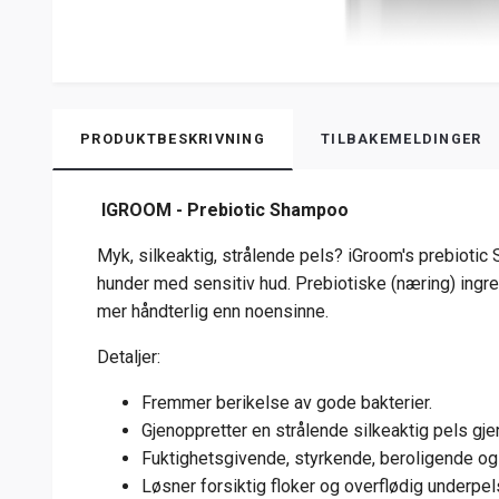
PRODUKTBESKRIVNING
TILBAKEMELDINGER
IGROOM - Prebiotic Shampoo
Myk, silkeaktig, strålende pels? iGroom's prebiot
hunder med sensitiv hud. Prebiotiske (næring) ingre
mer håndterlig enn noensinne.
Detaljer:
Fremmer berikelse av gode bakterier.
Gjenoppretter en strålende silkeaktig pels gj
Fuktighetsgivende, styrkende, beroligende og 
Løsner forsiktig floker og overflødig underpel