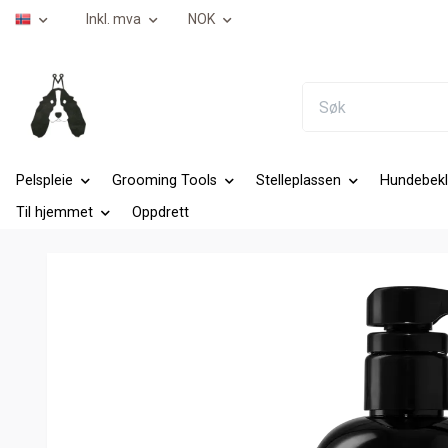
Inkl. mva
NOK
Pelspleie
Grooming Tools
Stelleplassen
Hundebekl
Til hjemmet
Oppdrett