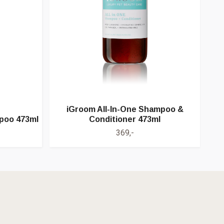
iGroom All-In-One Shampoo &
poo 473ml
Conditioner 473ml
iG
369,-