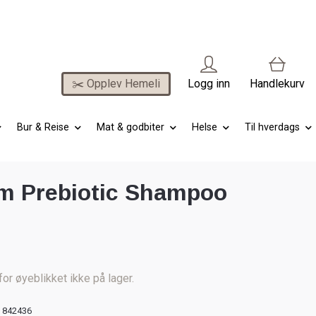
✂️ Opplev Hemeli
Logg inn
Handlekurv
Bur & Reise
Mat & godbiter
Helse
Til hverdags
m Prebiotic Shampoo
for øyeblikket ikke på lager.
842436