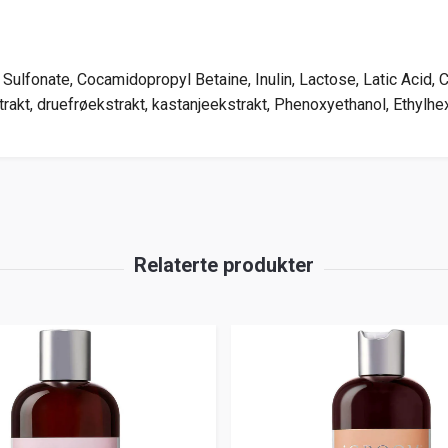
 Sulfonate, Cocamidopropyl Betaine, Inulin, Lactose, Latic Acid
akt, druefrøekstrakt, kastanjeekstrakt, Phenoxyethanol, Ethylhexyl