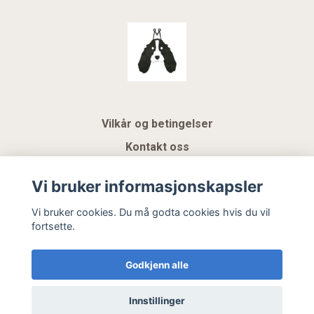
Vilkår og betingelser
Kontakt oss
KUNDEKLUBB NSK
Vi bruker informasjonskapsler
Gavekort
Vi bruker cookies. Du må godta cookies hvis du vil
fortsette.
Hemeli Design AS
Godkjenn alle
Innstillinger