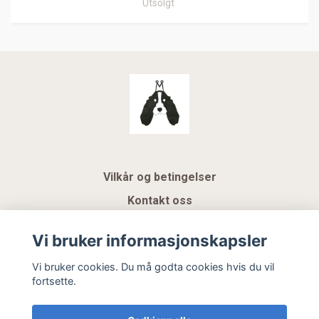
Utsolgt
Vilkår og betingelser
Kontakt oss
KUNDEKLUBB NSK
Vi bruker informasjonskapsler
Gavekort
Vi bruker cookies. Du må godta cookies hvis du vil
fortsette.
Hemeli Design AS