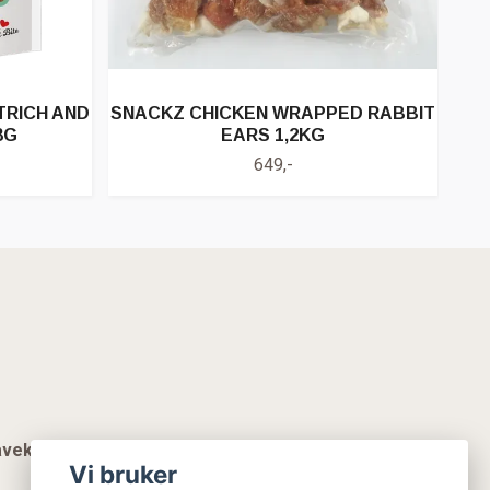
RICH AND
SNACKZ CHICKEN WRAPPED RABBIT
8G
EARS 1,2KG
649,-
vekort
Vi bruker