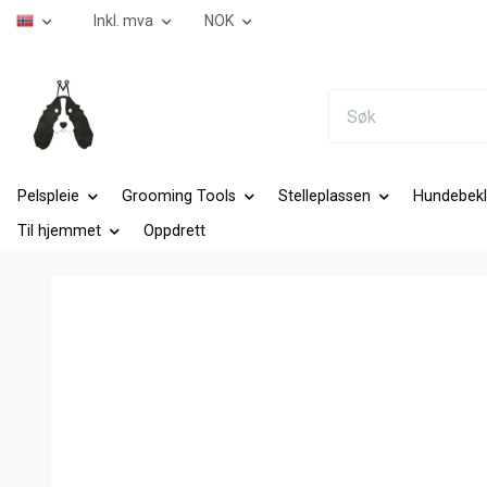
Inkl. mva
NOK
Pelspleie
Grooming Tools
Stelleplassen
Hundebekl
Til hjemmet
Oppdrett