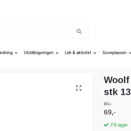
edning
Utstillingsringen
Lek & aktivitet
Soveplassen
Woolf
stk 1
89,-
69,-
På lager