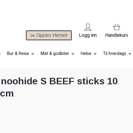
✂️ Opplev Hemeli
Logg inn
Handlekurv
Bur & Reise
Mat & godbiter
Helse
Til hverdags
 noohide S BEEF sticks 10
3cm