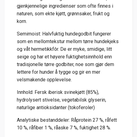
gjenkjennelige ingredienser som ofte finnes i
naturen, som ekte kjøtt, grønnsaker, frukt og
korn.
Semimoist: Halvfuktig hundegodbit fungerer
som en mellomtekstur mellom tørre hundekjeks
og våt hermetikkfôr. De er myke, smidige, litt
seige og har et høyere fuktighetsinnhold enn
tradisjonelle tørre godbiter, noe som gjør dem
lettere for hunder å tygge og gir en mer
velsmakende opplevelse.
Innhold: Fersk iberisk svinekjøtt (85%),
hydrolysert stivelse, vegetabilsk glyserin,
naturlige antioksidanter (tokoferoler)
Analytiske bestanddeler: Råprotein 27 %, råfett
10 %, råfiber 1 %, råaske 7 %, fuktighet 28 %.