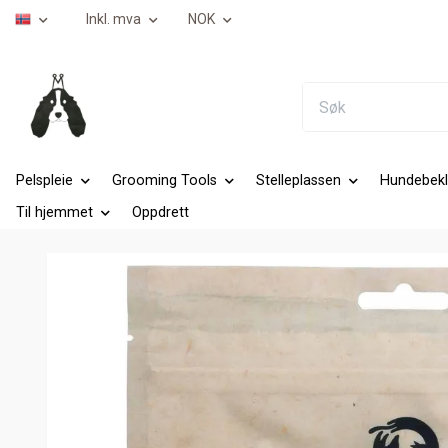
Inkl. mva
NOK
Pelspleie
Grooming Tools
Stelleplassen
Hundebekl
Til hjemmet
Oppdrett