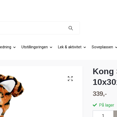
edning
Utstillingsringen
Lek & aktivitet
Soveplassen
Kong 
10x3
339,-
På lager