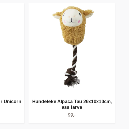
r Unicorn
Hundeleke Alpaca Tau 26x10x10cm,
Kon
ass farve
99,-