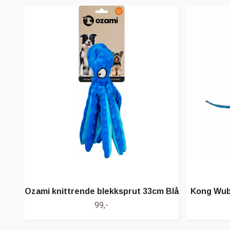
Ozami knittrende blekksprut 33cm Blå
Kong Wub
99,-