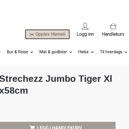
✂️ Opplev Hemeli
Logg inn
Handlekurv
Bur & Reise
Mat & godbiter
Helse
Til hverdags
Strechezz Jumbo Tiger Xl
0x58cm
LEGG I HANDLEKURV