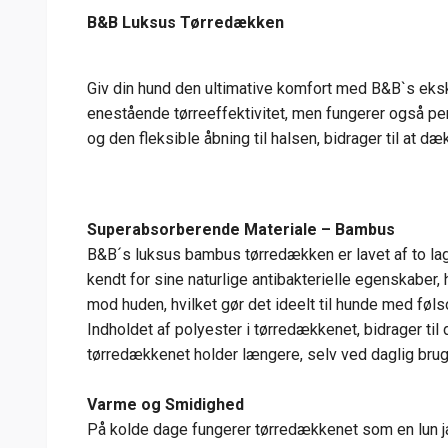
B&B Luksus Tørredækken
Giv din hund den ultimative komfort med B&B`s eksk
enestående tørreeffektivitet, men fungerer også per
og den fleksible åbning til halsen, bidrager til at d
Superabsorberende Materiale – Bambus
B&B´s luksus bambus tørredækken er lavet af to lag
kendt for sine naturlige antibakterielle egenskaber,
mod huden, hvilket gør det ideelt til hunde med føl
Indholdet af polyester i tørredækkenet, bidrager ti
tørredækkenet holder længere, selv ved daglig bru
Varme og Smidighed
På kolde dage fungerer tørredækkenet som en lun j