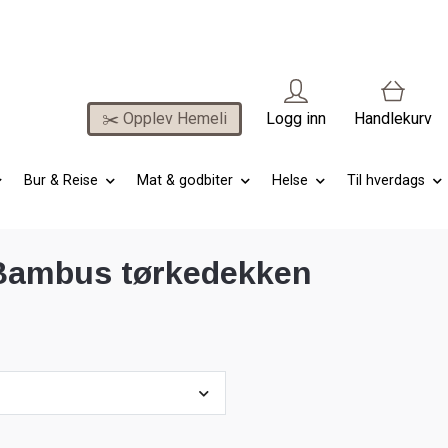
✂️ Opplev Hemeli
Logg inn
Handlekurv
Bur & Reise
Mat & godbiter
Helse
Til hverdags
ambus tørkedekken