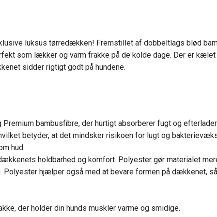
lusive luksus tørredækken! Fremstillet af dobbeltlags blød bam
fekt som lækker og varm frakke på de kolde dage. Der er kælet fo
ækkenet sidder rigtigt godt på hundene.
 Premium bambusfibre, der hurtigt absorberer fugt og efterlader 
 hvilket betyder, at det mindsker risikoen for lugt og bakteriev
som hud.
l dækkenets holdbarhed og komfort. Polyester gør materialet mere
g. Polyester hjælper også med at bevare formen på dækkenet, så
akke, der holder din hunds muskler varme og smidige.