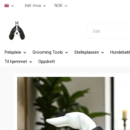
Inkl. mva
NOK
Pelspleie
Grooming Tools
Stelleplassen
Hundebekl
Til hjemmet
Oppdrett