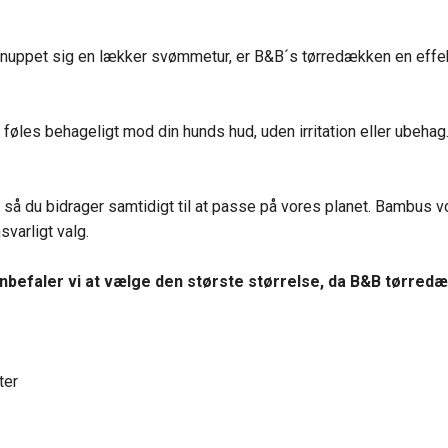
nuppet sig en lækker svømmetur, er B&B´s tørredækken en effektiv
øles behageligt mod din hunds hud, uden irritation eller ubehag
 så du bidrager samtidigt til at passe på vores planet. Bambus 
nsvarligt valg.
anbefaler vi at vælge den største størrelse, da B&B tørred
ter