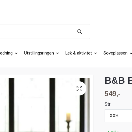
edning
Utstillingsringen
Lek & aktivitet
Soveplassen
B&B B
549,-
Str
XXS