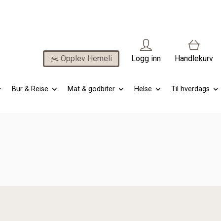
✂️ Opplev Hemeli
Logg inn
Handlekurv
Bur & Reise
Mat & godbiter
Helse
Til hverdags