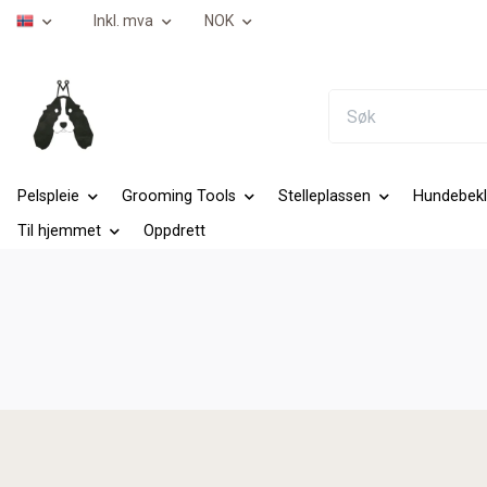
Inkl. mva
NOK
Pelspleie
Grooming Tools
Stelleplassen
Hundebekl
Til hjemmet
Oppdrett