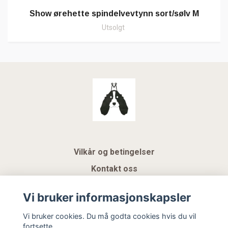
Show ørehette spindelvevtynn sort/sølv M
Utsolgt
Vilkår og betingelser
Kontakt oss
KUNDEKLUBB NSK
Vi bruker informasjonskapsler
Gavekort
Vi bruker cookies. Du må godta cookies hvis du vil
fortsette.