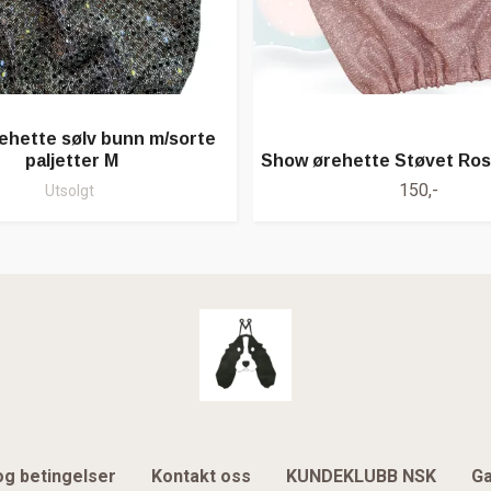
ehette sølv bunn m/sorte
paljetter M
Show ørehette Støvet Rosa
150,-
Utsolgt
og betingelser
Kontakt oss
KUNDEKLUBB NSK
Ga