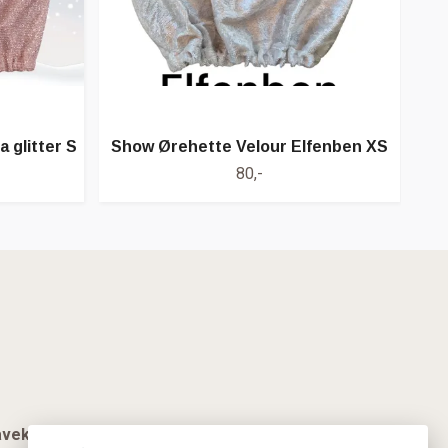
Sho
 glitter S
Show Ørehette Velour Elfenben XS
80,-
vekort