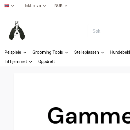
Inkl. mva
NOK
Pelspleie
Grooming Tools
Stelleplassen
Hundebekl
Til hjemmet
Oppdrett