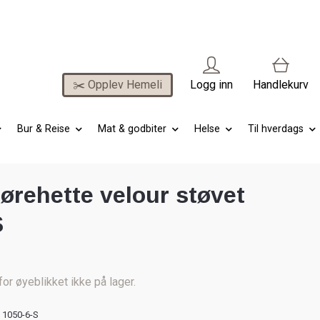
✂️ Opplev Hemeli
Logg inn
Handlekurv
Bur & Reise
Mat & godbiter
Helse
Til hverdags
ørehette velour støvet
S
for øyeblikket ikke på lager.
1050-6-S