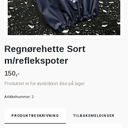
Regnørehette Sort
m/reflekspoter
150,-
Produktet er for øyeblikket ikke på lager.
Artikkelnummer:
2
PRODUKTBESKRIVNING
TILBAKEMELDINGER