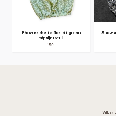
Show ørehette florlett grønn
Show ø
m/paljetter L
150,-
Vilkår 