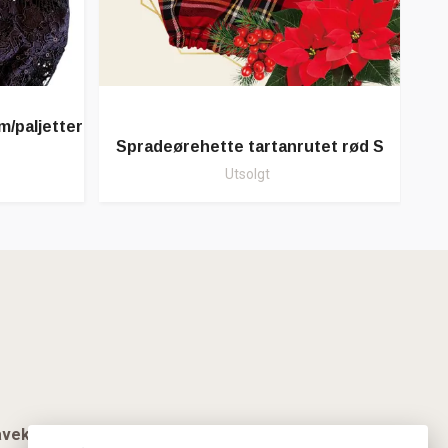
/paljetter
Spradeørehette tartanrutet rød S
Sp
Utsolgt
vekort