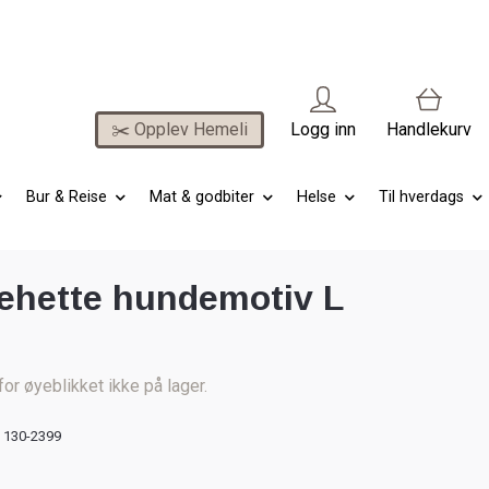
✂️ Opplev Hemeli
Logg inn
Handlekurv
Bur & Reise
Mat & godbiter
Helse
Til hverdags
ehette hundemotiv L
for øyeblikket ikke på lager.
130-2399