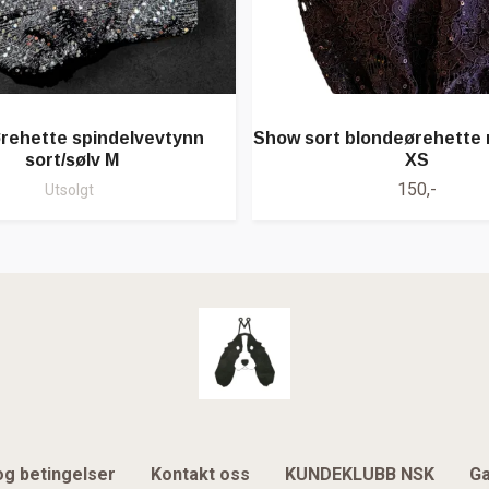
rehette spindelvevtynn
Show sort blondeørehette m
sort/sølv M
XS
150,-
Utsolgt
og betingelser
Kontakt oss
KUNDEKLUBB NSK
Ga