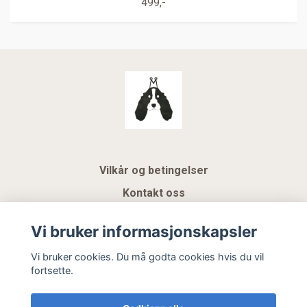
499,-
Vilkår og betingelser
Kontakt oss
KUNDEKLUBB NSK
Vi bruker informasjonskapsler
Gavekort
Vi bruker cookies. Du må godta cookies hvis du vil
fortsette.
Hemeli Design AS