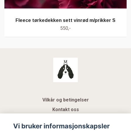
Fleece tørkedekken sett vinrød m/prikker S
550,-
Vilkår og betingelser
Kontakt oss
KUNDEKLUBB NSK
Vi bruker informasjonskapsler
Gavekort