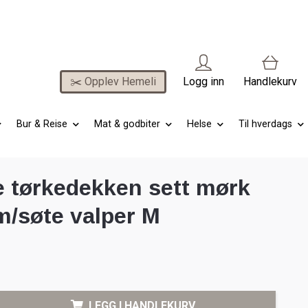
✂️ Opplev Hemeli
Logg inn
Handlekurv
Bur & Reise
Mat & godbiter
Helse
Til hverdags
e tørkedekken sett mørk
m/søte valper M
LEGG I HANDLEKURV