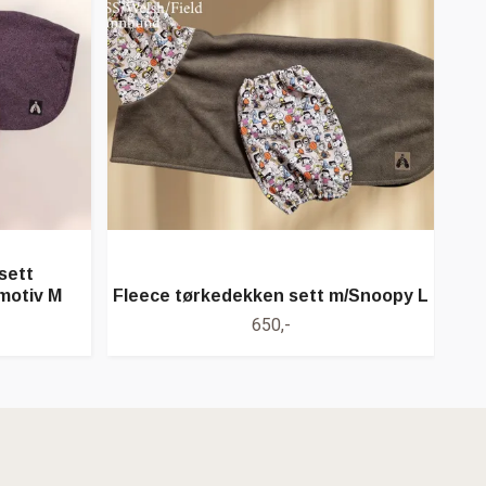
sett
motiv M
Fleece tørkedekken sett m/Snoopy L
650,-