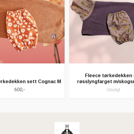
Fleece tørkedekken 
ørkedekken sett Cognac M
røsslyngfarget m/skogs
600,-
Utsolgt