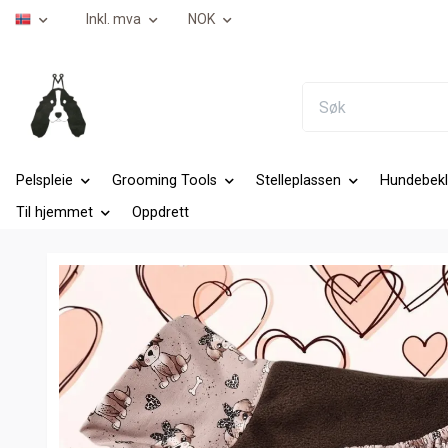
Inkl. mva
NOK
Pelspleie
Grooming Tools
Stelleplassen
Hundebekl
Til hjemmet
Oppdrett