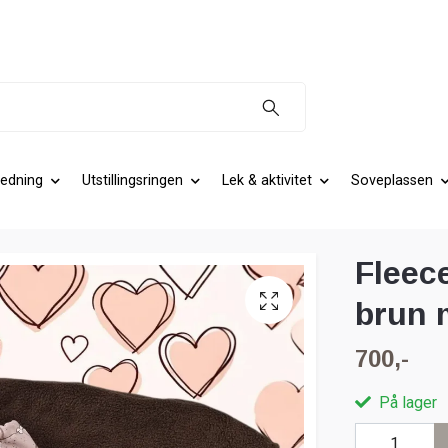
edning
Utstillingsringen
Lek & aktivitet
Soveplassen
Fleec
brun 
700,-
På lager