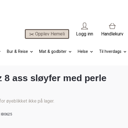
✂️ Opplev Hemeli
Logg inn
Handlekurv
Bur & Reise
Mat & godbiter
Helse
Til hverdags
 8 ass sløyfer med perle
for øyeblikket ikke på lager.
IB0625