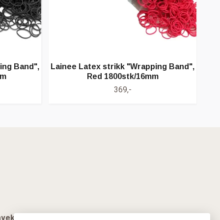
ing Band",
Lainee Latex strikk "Wrapping Band",
Lain
mm
Red 1800stk/16mm
369,-
vekort