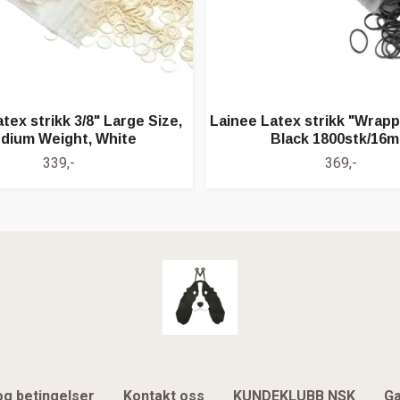
tex strikk 3/8" Large Size,
Lainee Latex strikk "Wrapp
dium Weight, White
Black 1800stk/16
339,-
369,-
og betingelser
Kontakt oss
KUNDEKLUBB NSK
Ga