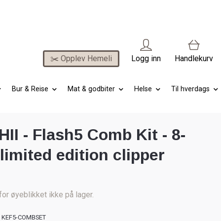
✂️ Opplev Hemeli
Logg inn
Handlekurv
Bur & Reise
Mat & godbiter
Helse
Til hverdags
II - Flash5 Comb Kit - 8-
limited edition clipper
for øyeblikket ikke på lager.
KEF5-COMBSET