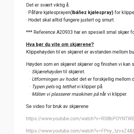
Det er svært viktig å:
· Påføre kjølesprayen(
Ibáñez kjølespray)
for klippe
· Hodet skal alltid fungere justert og smurt.
*** Reference A20933 har en spesiell smal sk
Hva bør du vite om skjærene?
Klippehøyden
til en skjæret er avstanden mellom 
Høyden som en skjæret skjærer og finishen vi kan s
·
Skjærehøyden
til skjæret.
·
Utformingen av hodet
: det er forskjellig mellom
·
Typen pels
og
tetthet
vi klipper på.
·
Måten vi plasserer maskinen på
når vi klipper.
Se video for bruk av skjærene
https://www.youtube.com/watch?v=RS8bPOYNTW
https://www.youtube.com/watch?v=FPny_tzvsZ4&