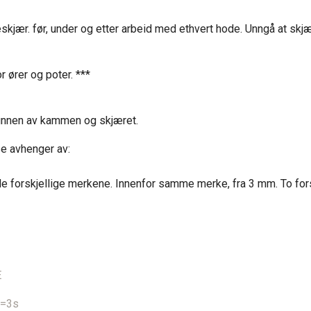
skjær. før, under og etter arbeid med ethvert hode. Unngå at skjæ
jær for ører og poter. ***
bunnen av kammen og skjæret.
e avhenger av:
 de forskjellige merkene. Innenfor samme merke, fra 3 mm. To fors
E
t=3s