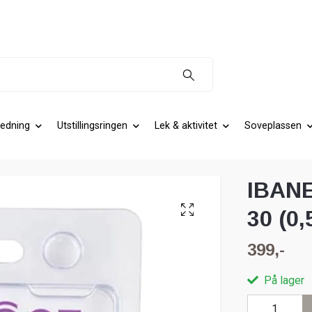
edning
Utstillingsringen
Lek & aktivitet
Soveplassen
IBANE
30 (0
399,-
På lager