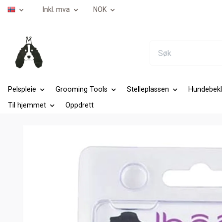
Inkl. mva
NOK
Pelspleie
Grooming Tools
Stelleplassen
Hundebekl
Til hjemmet
Oppdrett