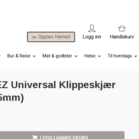
✂️ Opplev Hemeli
Logg inn
Handlekurv
Bur & Reise
Mat & godbiter
Helse
Til hverdags
Z Universal Klippeskjær
,5mm)
LEGG I HANDLEKURV