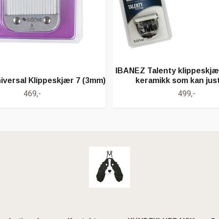
IBANEZ Talenty klippeskjær
versal Klippeskjær 7 (3mm)
keramikk som kan jus
469,-
499,-