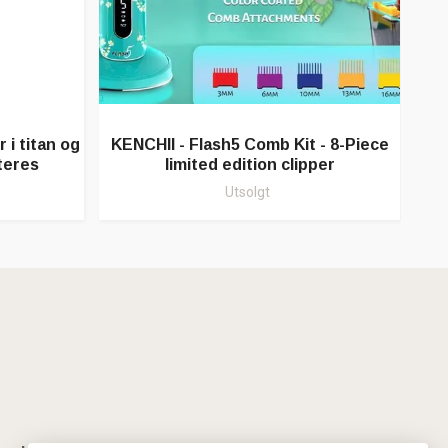
K
 i titan og
KENCHII - Flash5 Comb Kit - 8-Piece
teres
limited edition clipper
Utsolgt