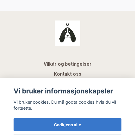
Vilkår og betingelser
Kontakt oss
KUNDEKLUBB NSK
Vi bruker informasjonskapsler
Gavekort
Vi bruker cookies. Du må godta cookies hvis du vil
fortsette.
Hemeli Design AS
Godkjenn alle