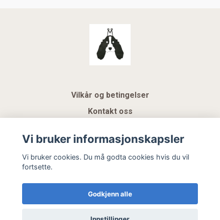
Vilkår og betingelser
Kontakt oss
KUNDEKLUBB NSK
Vi bruker informasjonskapsler
Gavekort
Vi bruker cookies. Du må godta cookies hvis du vil
fortsette.
Hemeli Design AS
Godkjenn alle
Innstillinger