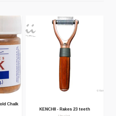
old Chalk
Sh
KENCHII - Rakes 23 teeth