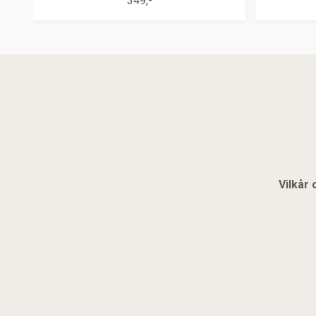
349,-
Vilkår 