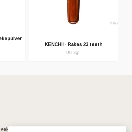
ekepulver
KENCHII - Rakes 23 teeth
Utsolgt
vekort