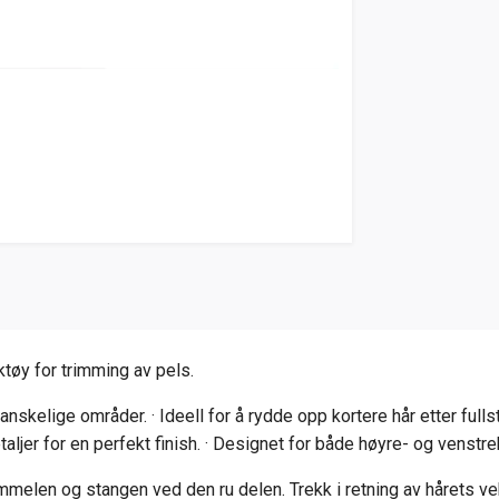
ktøy for trimming av pels.
vanskelige områder. · Ideell for å rydde opp kortere hår etter full
aljer for en perfekt finish. · Designet for både høyre- og venstr
melen og stangen ved den ru delen. Trekk i retning av hårets veks