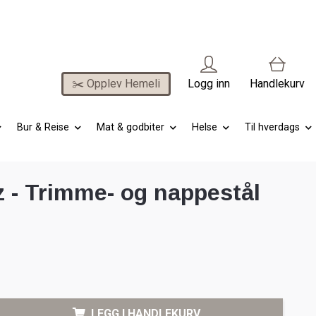
✂️ Opplev Hemeli
Logg inn
Handlekurv
Bur & Reise
Mat & godbiter
Helse
Til hverdags
z - Trimme- og nappestål
LEGG I HANDLEKURV