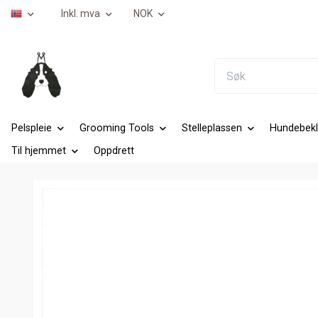
Inkl. mva
NOK
Pelspleie
Grooming Tools
Stelleplassen
Hundebekl
Til hjemmet
Oppdrett