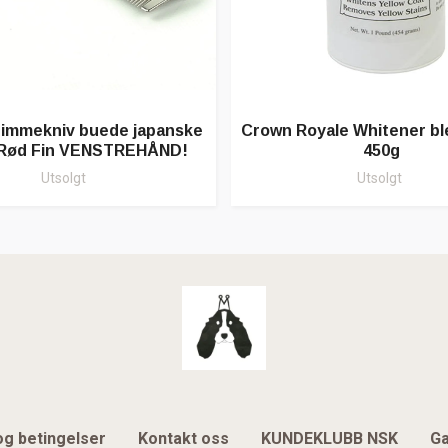
rimmekniv buede japanske
Crown Royale Whitener bl
 Rød Fin VENSTREHÅND!
450g
Utsolgt
Utsolgt
og betingelser
Kontakt oss
KUNDEKLUBB NSK
Ga